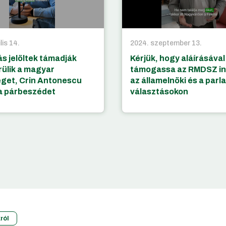
lis 14.
2024. szeptember 13.
s jelöltek támadják
Kérjük, hogy aláírásával
rülik a magyar
támogassa az RMDSZ in
get, Crin Antonescu
az államelnöki és a parl
 a párbeszédet
választásokon
ról