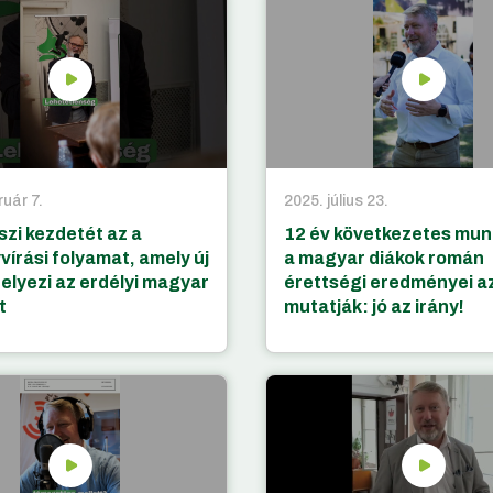
ruár 7.
2025. július 23.
szi kezdetét az a
12 év következetes mun
vírási folyamat, amely új
a magyar diákok román
helyezi az erdélyi magyar
érettségi eredményei a
t
mutatják: jó az irány!