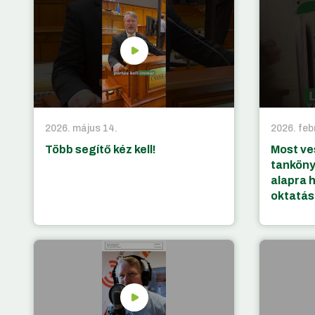
2026. május 14.
2026. feb
Több segítő kéz kell!
Most ve
tanköny
alapra 
oktatás