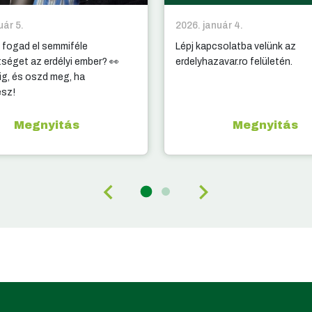
uár 5.
2026. január 4.
 fogad el semmiféle
Lépj kapcsolatba velünk az
tséget az erdélyi ember? 👀
erdelyhazavar.ro felületén.
g, és oszd meg, ha
esz!
Megnyitás
Megnyitás