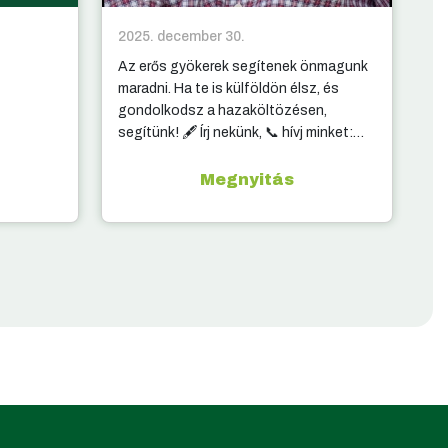
2025. december 30.
20
Az erős gyökerek segítenek önmagunk
10
maradni. Ha te is külföldön élsz, és
ki
gondolkodsz a hazaköltözésen,
segítünk! 🖋️ Írj nekünk, 📞 hívj minket:
elérhetőség a kommentben.
Megnyitás