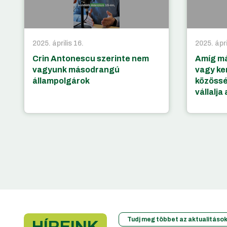
2025. április 16.
2025. ápri
Crin Antonescu szerinte nem
Amíg má
vagyunk másodrangú
vagy ke
állampolgárok
közössé
vállalja
Tudj meg többet az aktualitások
HÍREINK