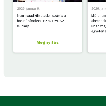
2026. január 6.
2026. jan
Nem marad kifizetetlen számla a
Miért nem
beruházásoknál! Ez az RMDSZ
alárendel
munkája.
Nézd végi
egyetért
Megnyitás