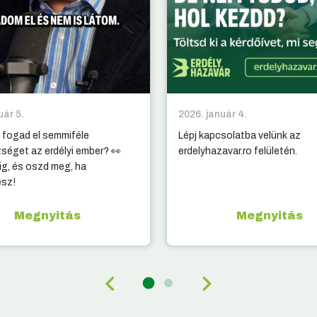
uár 5.
2026. január 4.
 fogad el semmiféle
Lépj kapcsolatba velünk az
tséget az erdélyi ember? 👀
erdelyhazavar.ro felületén.
g, és oszd meg, ha
esz!
Megnyitás
Megnyitás