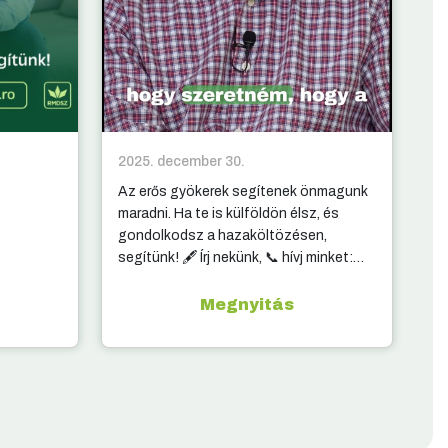
2025. december 30.
20
Az erős gyökerek segítenek önmagunk
10
maradni. Ha te is külföldön élsz, és
ki
gondolkodsz a hazaköltözésen,
segítünk! 🖋️ Írj nekünk, 📞 hívj minket:
elérhetőség a kommentben.
Megnyitás