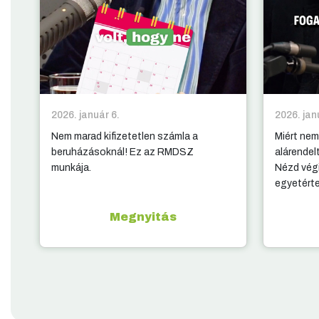
2026. január 6.
2026. jan
Nem marad kifizetetlen számla a
Miért nem
beruházásoknál! Ez az RMDSZ
alárendel
munkája.
Nézd végi
egyetért
Megnyitás