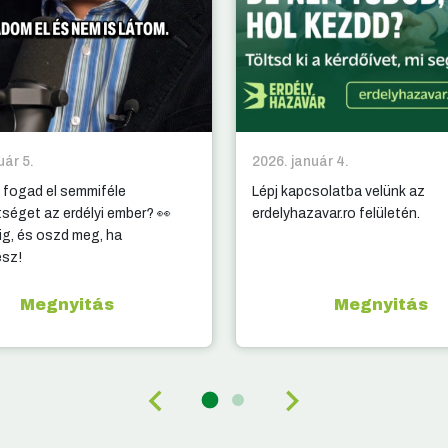
uár 5.
2026. január 4.
 fogad el semmiféle
Lépj kapcsolatba velünk az
tséget az erdélyi ember? 👀
erdelyhazavar.ro felületén.
g, és oszd meg, ha
esz!
Megnyitás
Megnyitás