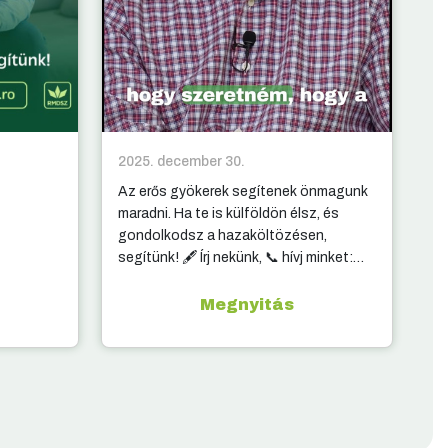
2025. december 30.
20
Az erős gyökerek segítenek önmagunk
10
maradni. Ha te is külföldön élsz, és
ki
gondolkodsz a hazaköltözésen,
segítünk! 🖋️ Írj nekünk, 📞 hívj minket:
elérhetőség a kommentben.
Megnyitás