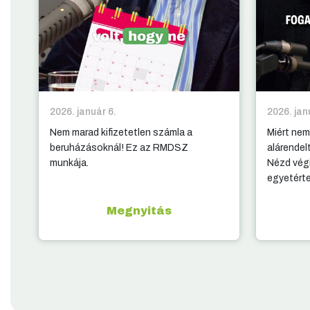
2026. január 6.
2026. jan
Nem marad kifizetetlen számla a
Miért nem
beruházásoknál! Ez az RMDSZ
alárendel
munkája.
Nézd végi
egyetért
Megnyitás