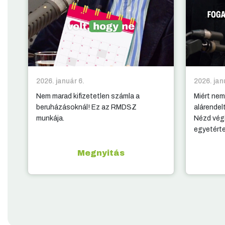
2026. január 6.
2026. jan
Nem marad kifizetetlen számla a
Miért nem
beruházásoknál! Ez az RMDSZ
alárendel
munkája.
Nézd végi
egyetért
Megnyitás