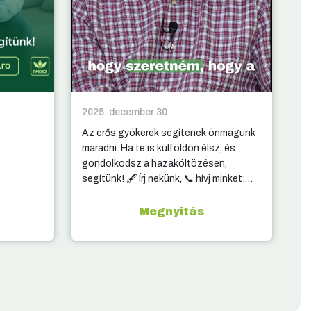
2025. december 30.
20
Az erős gyökerek segítenek önmagunk
10
maradni. Ha te is külföldön élsz, és
ki
gondolkodsz a hazaköltözésen,
segítünk! 🖋️ Írj nekünk, 📞 hívj minket:
elérhetőség a kommentben.
Megnyitás