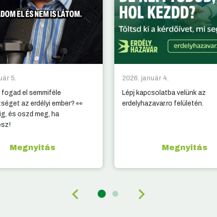
uár 5.
2026. január 4.
 fogad el semmiféle
Lépj kapcsolatba velünk az
tséget az erdélyi ember? 👀
erdelyhazavar.ro felületén.
g, és oszd meg, ha
esz!
Megnyitás
Megnyitás