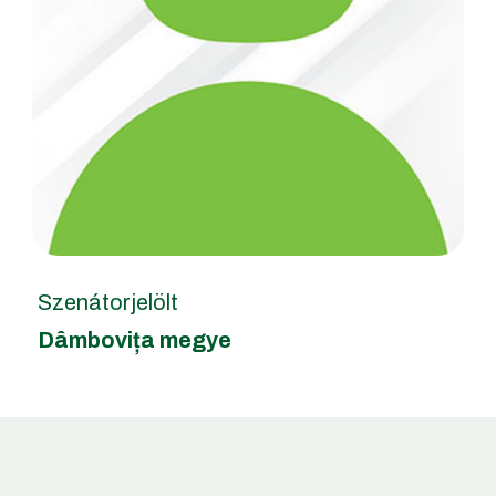
Szenátorjelölt
Dâmbovița megye