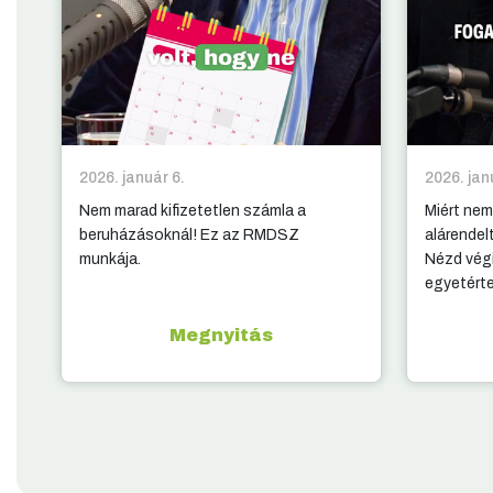
2026. január 6.
2026. jan
Nem marad kifizetetlen számla a
Miért nem
beruházásoknál! Ez az RMDSZ
alárendel
munkája.
Nézd végi
egyetért
Megnyitás