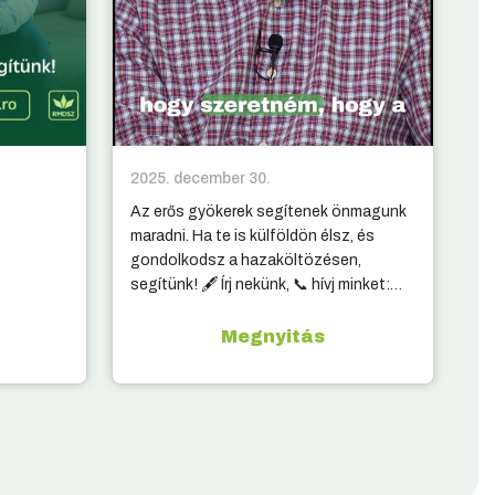
2025. december 30.
20
Az erős gyökerek segítenek önmagunk
10
maradni. Ha te is külföldön élsz, és
ki
gondolkodsz a hazaköltözésen,
segítünk! 🖋️ Írj nekünk, 📞 hívj minket:
elérhetőség a kommentben.
Megnyitás