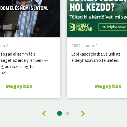
uár 5.
2026. január 4.
 fogad el semmiféle
Lépj kapcsolatba velünk az
tséget az erdélyi ember? 👀
erdelyhazavar.ro felületén.
g, és oszd meg, ha
esz!
Megnyitás
Megnyitás