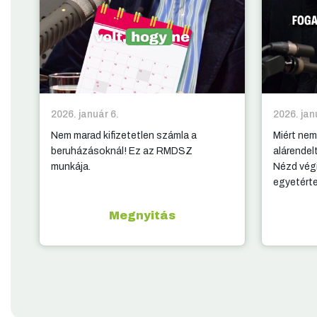
2026. január 6.
2026. jan
Nem marad kifizetetlen számla a
Miért nem
beruházásoknál! Ez az RMDSZ
alárendel
munkája.
Nézd végi
egyetért
Megnyitás