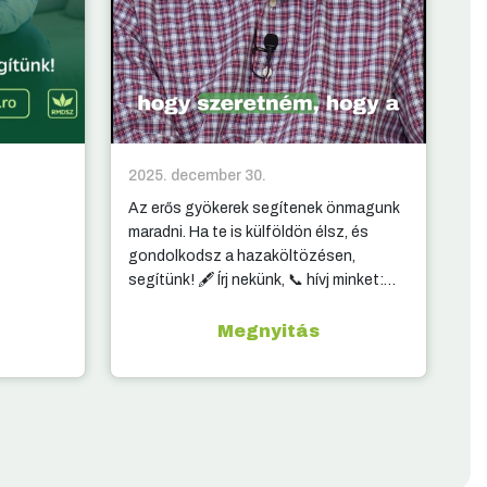
2025. december 30.
20
Az erős gyökerek segítenek önmagunk
10
maradni. Ha te is külföldön élsz, és
ki
gondolkodsz a hazaköltözésen,
segítünk! 🖋️ Írj nekünk, 📞 hívj minket:
elérhetőség a kommentben.
Megnyitás