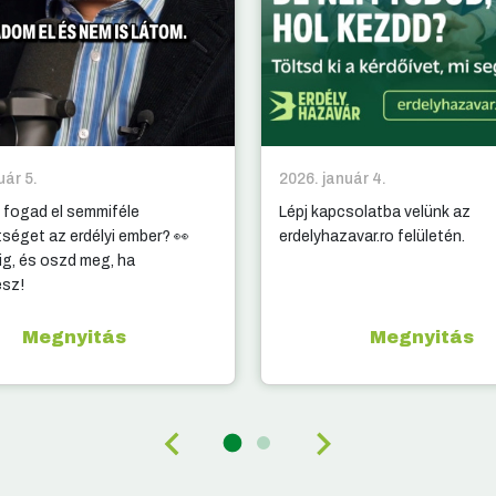
uár 5.
2026. január 4.
 fogad el semmiféle
Lépj kapcsolatba velünk az
tséget az erdélyi ember? 👀
erdelyhazavar.ro felületén.
g, és oszd meg, ha
esz!
Megnyitás
Megnyitás