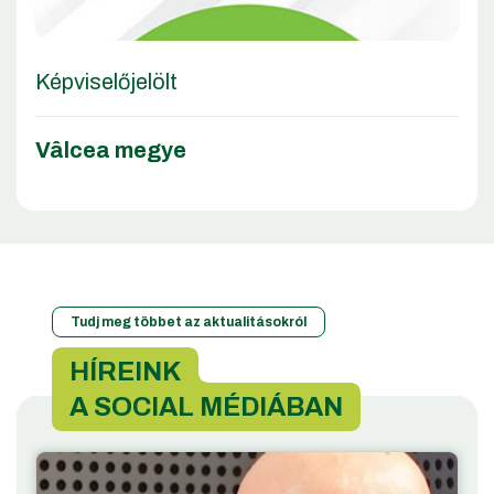
Képviselőjelölt
Vâlcea megye
Tudj meg többet az aktualitásokról
HÍREINK
A SOCIAL MÉDIÁBAN