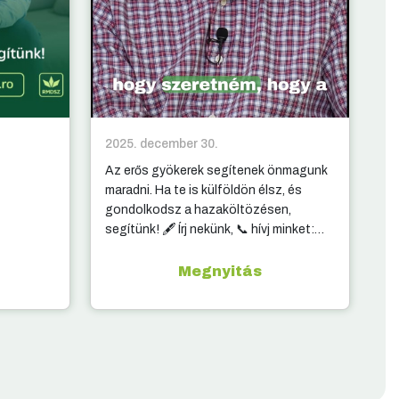
2025. december 30.
20
Az erős gyökerek segítenek önmagunk
10
maradni. Ha te is külföldön élsz, és
ki
gondolkodsz a hazaköltözésen,
segítünk! 🖋️ Írj nekünk, 📞 hívj minket:
elérhetőség a kommentben.
Megnyitás