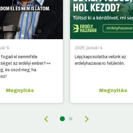
uár 5.
2026. január 4.
 fogad el semmiféle
Lépj kapcsolatba velünk az
tséget az erdélyi ember? 👀
erdelyhazavar.ro felületén.
g, és oszd meg, ha
esz!
Megnyitás
Megnyitás