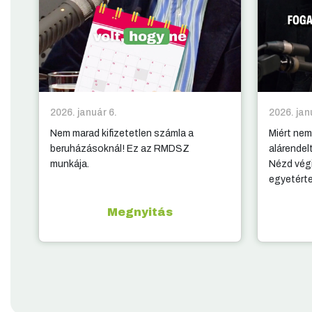
2026. január 6.
2026. jan
Nem marad kifizetetlen számla a
Miért nem
beruházásoknál! Ez az RMDSZ
alárendel
munkája.
Nézd végi
egyetért
Megnyitás