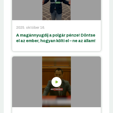
2025. október 16.
A magánnyugdíj a polgár pénze! Döntse
el az ember, hogyan költi el – ne az állam!