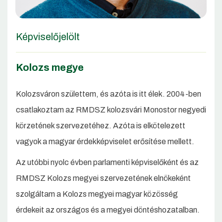
Képviselőjelölt
Kolozs megye
Kolozsváron születtem, és azóta is itt élek. 2004-ben
csatlakoztam az RMDSZ kolozsvári Monostor negyedi
körzetének szervezetéhez. Azóta is elkötelezett
vagyok a magyar érdekképviselet erősítése mellett.
Az utóbbi nyolc évben parlamenti képviselőként és az
RMDSZ Kolozs megyei szervezetének elnökeként
szolgáltam a Kolozs megyei magyar közösség
érdekeit az országos és a megyei döntéshozatalban.