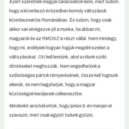
Azért szeretnék megyei tanácselnök lenni, mert tudom,
hogy a következő évtizedben komoly változások
következnek be Romániában. És tudom, hogy csak
akkor van elvégezve jól a munka, ha abban mi,
magyarok és az RMDSZ is részt vállal. Nem mindegy,
hogy mi, erdélyiek hogyan fogjuk megélni ezeket a
változásokat. Ott kell lennünk, ahol a rólunk szóló
döntéseket meghozzák. Nem engedhetünk a
szélsőséges pártok térnyerésének, össze kell fognunk
ellenük, és nem hagyhatjuk, hogy a magyar
közösségek kerüljenek célkeresztbe.
Mindenkit arra bátorítok, hogy június 9-én menjen el
szavazni, mert csak együtt tudunk győzni.