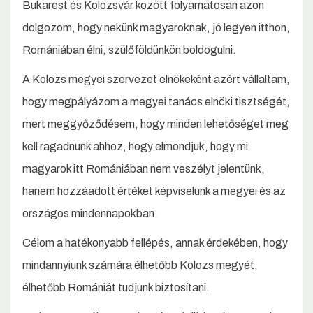
Bukarest és Kolozsvár között folyamatosan azon
dolgozom, hogy nekünk magyaroknak, jó legyen itthon,
Romániában élni, szülőföldünkön boldogulni.
A Kolozs megyei szervezet elnökeként azért vállaltam,
hogy megpályázom a megyei tanács elnöki tisztségét,
mert meggyőződésem, hogy minden lehetőséget meg
kell ragadnunk ahhoz, hogy elmondjuk, hogy mi
magyarok itt Romániában nem veszélyt jelentünk,
hanem hozzáadott értéket képviselünk a megyei és az
országos mindennapokban.
Célom a hatékonyabb fellépés, annak érdekében, hogy
mindannyiunk számára élhetőbb Kolozs megyét,
élhetőbb Romániát tudjunk biztosítani.