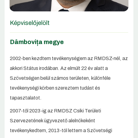
Képviselőjelölt
Dâmbovița megye
2002-ben kezdtem tevékenységem az RMDSZ-nél, az
akkori Státus irodában. Az elmúlt 22 év alatt a
Szövetségen belül számos területen, különféle
tevékenységi körben szereztem tudást és
tapasztalatot.
2007-től 2023-ig az RMDSZ Csíki Területi
Szervezetének ügyvezető alelnökeként
tevékenykedtem, 2013-tól lettem a Szövetségi